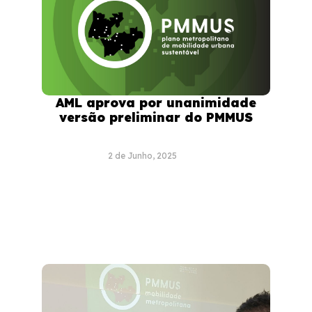
AML aprova por unanimidade
versão preliminar do PMMUS
2 de Junho, 2025