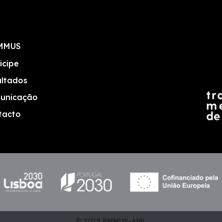
MMUS
icipe
ultados
unicação
tacto
© 2025 PMMUS-AML