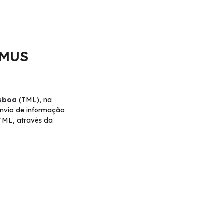
MMUS
isboa
(TML), na
envio de informação
TML, através da